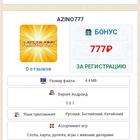
AZINO777
БОНУС
777₽
ЗА РЕГИСТРАЦИЮ
0 отзывов
4.4 MB
Размер файла:
Версия Андроид:
5.0.1
Русский, Английский, Китайский
Язык приложения:
Ассортимент игр:
Слоты, карты, рулетка, игры с живыми дилерами