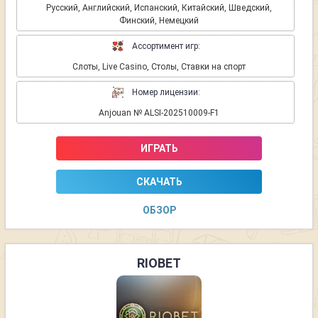
Русский, Английский, Испанский, Китайский, Шведский,
Финский, Немецкий
Ассортимент игр:
Слоты, Live Casino, Столы, Ставки на спорт
Номер лицензии:
Anjouan № ALSI-202510009-F1
ИГРАТЬ
СКАЧАТЬ
ОБЗОР
RIOBET