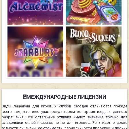
🃏МЕЖДУНАРОДНЫЕ ЛИЦЕНЗИИ
Виды лицензий для игровых клубов сегодня отличаются прежде
всего тем, кто выступал регулятором во время выдачи данного
разрешения. Все остальные отличия имеют значение только для
владельцев онлайн казино, но не для игроков. Речь идет о сроке
годности лицензии, ее стоимости, периодичности проверки и прочих