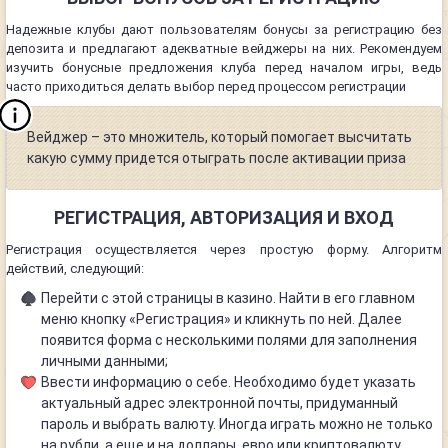
Надежные клубы дают пользователям бонусы за регистрацию без
депозита и предлагают адекватные вейджеры на них. Рекомендуем
изучить бонусные предложения клуба перед началом игры, ведь
часто приходиться делать выбор перед процессом регистрации
Вейджер – это множитель, который помогает высчитать
какую сумму придется отыграть после активации приза
РЕГИСТРАЦИЯ, АВТОРИЗАЦИЯ И ВХОД
Регистрация осуществляется через простую форму. Алгоритм
действий, следующий:
Перейти с этой страницы в казино. Найти в его главном
меню кнопку «Регистрация» и кликнуть по ней. Далее
появится форма с несколькими полями для заполнения
личными данными;
Ввести информацию о себе. Необходимо будет указать
актуальный адрес электронной почты, придуманный
пароль и выбрать валюту. Иногда играть можно не только
на рубли, а еще и на доллары, евро или криптовалюту.