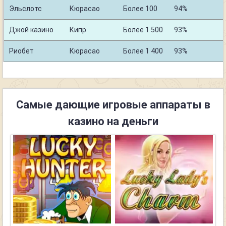
Эльслотс
Кюрасао
Более 100
94%
Джой казино
Кипр
Более 1 500
93%
Риобет
Кюрасао
Более 1 400
93%
Самые дающие игровые аппараты в
казино на деньги