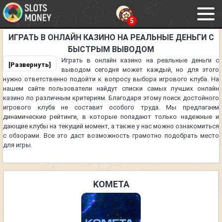
ИГРАТЬ В ОНЛАЙН КАЗИНО НА РЕАЛЬНЫЕ ДЕНЬГИ С
БЫСТРЫМ ВЫВОДОМ
Играть в онлайн казино на реальные деньги с
[Развернуть]
выводом сегодня может каждый, но для этого
нужно ответственно подойти к вопросу выбора игрового клуба. На
нашем сайте пользователи найдут списки самых лучших онлайн
казино по различным критериям. Благодаря этому поиск достойного
игрового клуба не составит особого труда. Мы предлагаем
динамические рейтинги, в которые попадают только надежные и
дающие клубы на текущий момент, а также у нас можно ознакомиться
с обзорами. Все это даст возможность грамотно подобрать место
для игры.
KOMETA