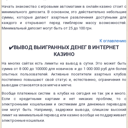
Начать знакомство с игровыми автоматами в онлайн казино стоит с
минимального депозита. В основном, это действительно небольшие
суммы, которые делают азартные развлечения доступными для
каждого и открывают перед гемблером массу возможностей.
Минимальный депозит могут быть от 25 до 100 грн.
К оглавлению
✔️ВЫВОД ВЫИГРАННЫХ ДЕНЕГ В ИНТЕРНЕТ
КАЗИНО
На многих сайтах есть лимиты на вывод в сутки. Это может быть
сумма от 8 000 до 100000 для новичков и до 1 000 000 руб для более
опытных пользователей. Активные посетители азартных клубов
постепенно повышают свой статус и, естественно, ограничения по
выводам становятся все мягче и мягче.
Вообще платежных систем в клубах на сегодня не так уж и много.
Если с кредитными картами и нет никаких проблем, то с
электронными кошельками и системами для денежных переводов
они могут быть. Например, задержки вывода, слишком высокий
лимит на минимальный перевод или казино вообще не поддерживает
электронные кошельки.