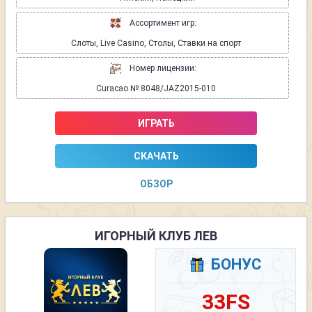
Ассортимент игр:
Слоты, Live Casino, Столы, Ставки на спорт
Номер лицензии:
Curacao № 8048/JAZ2015-010
ИГРАТЬ
СКАЧАТЬ
ОБЗОР
ИГОРНЫЙ КЛУБ ЛЕВ
БОНУС
33FS