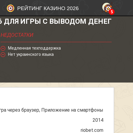
РЕЙТИНГ КАЗИНО 2026
26 ДЛЯ ИГРЫ С ВЫВОДОМ ДЕНЕГ
НЕДОСТАТКИ
Медленная техподдержка
Нет украинского языка
гра через браузер, Приложение на смартфоны
2014
riobet.com