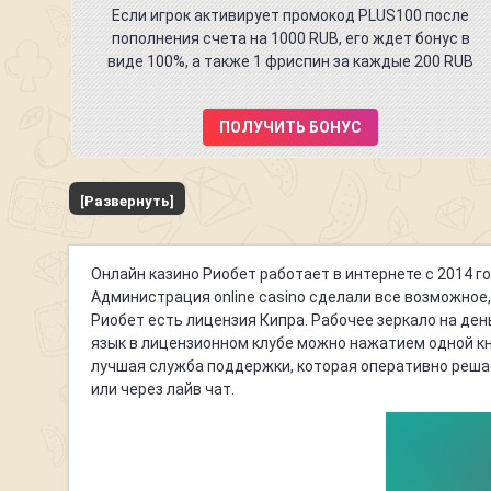
Если игрок активирует промокод PLUS100 после
пополнения счета на 1000 RUB, его ждет бонус в
виде 100%, а также 1 фриспин за каждые 200 RUB
ПОЛУЧИТЬ БОНУС
[Развернуть]
Онлайн казино Риобет работает в интернете с 2014 г
Администрация online casino сделали все возможное,
Риобет есть лицензия Кипра. Рабочее зеркало на ден
язык в лицензионном клубе можно нажатием одной кноп
лучшая служба поддержки, которая оперативно реша
или через лайв чат.