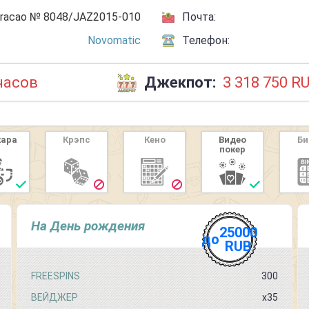
racao № 8048/JAZ2015-010
Почта:
Novomatic
Телефон:
часов
Джекпот:
3 318 750 R
кара
Крэпс
Кено
Видео
Би
покер
На День рождения
25000
до
RUB
FREESPINS
300
ВЕЙДЖЕР
х35