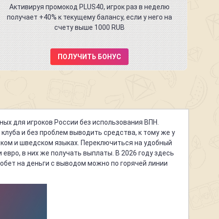
Активируя промокод PLUS40, игрок раз в неделю
получает +40% к текущему балансу, если у него на
счету выше 1000 RUB
ПОЛУЧИТЬ БОНУС
пных для игроков России без использования ВПН.
клуба и без проблем выводить средства, к тому же у
ецком и шведском языках. Переключиться на удобный
евро, в них же получать выплаты. В 2026 году здесь
бет на деньги с выводом можно по горячей линии