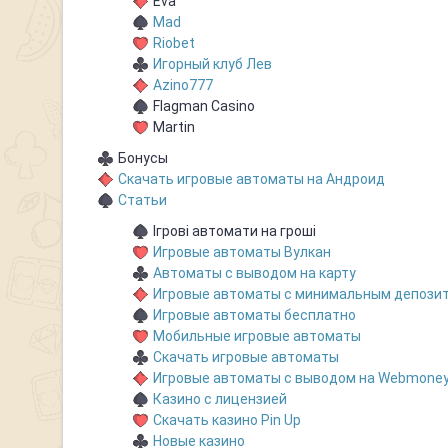
Eva
Mad
Riobet
Игорный клуб Лев
Azino777
Flagman Casino
Martin
Бонусы
Скачать игровые автоматы на Андроид
Статьи
Ігрові автомати на гроші
Игровые автоматы Вулкан
Автоматы с выводом на карту
Игровые автоматы с минимальным депози
Игровые автоматы бесплатно
Мобильные игровые автоматы
Скачать игровые автоматы
Игровые автоматы с выводом на Webmone
Казино с лицензией
Скачать казино Pin Up
Новые казино