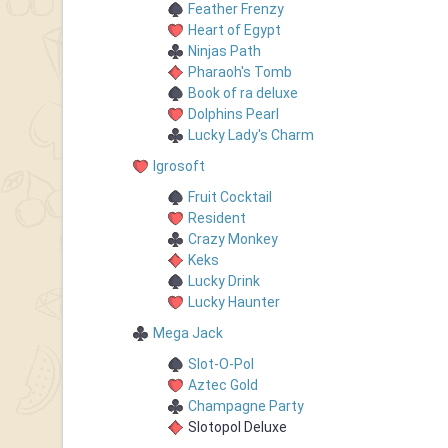
Feather Frenzy
Heart of Egypt
Ninjas Path
Pharaoh's Tomb
Book of ra deluxe
Dolphins Pearl
Lucky Lady's Charm
Igrosoft
Fruit Cocktail
Resident
Crazy Monkey
Keks
Lucky Drink
Lucky Haunter
Mega Jack
Slot-O-Pol
Aztec Gold
Champagne Party
Slotopol Deluxe