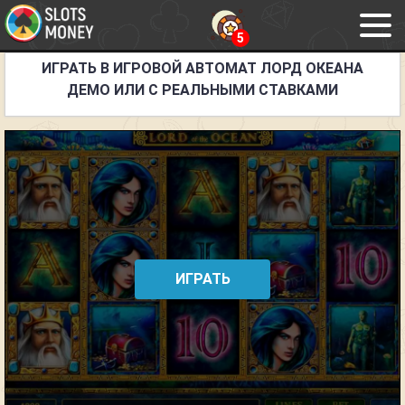
ИГРАТЬ В ИГРОВОЙ АВТОМАТ ЛОРД ОКЕАНА
ДЕМО ИЛИ С РЕАЛЬНЫМИ СТАВКАМИ
ИГРАТЬ