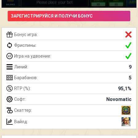
ЗАРЕГИСТРИРУЙСЯ И ПОЛУЧИ БОНУС
Бонус игра:
Фриспины:
Игра на удвоение:
9
Линий:
5
Барабанов:
95,1%
RTP (%):
Novomatic
Софт:
Скаттер:
Вайлд: