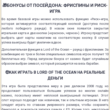
🎁БОНУСЫ ОТ ПОСЕЙДОНА: ФРИСПИНЫ И РИСК-
ИГРА
Во время базовой игры можно использовать функцию «Риск»-игра,
которая активируется соответствующей кнопкой (доступна после
любого победного раунда). В новом окне появится закрытая
игральная карта и две кнопки («красное», черное»). Игроку предстоит
выбрать цвет карты нажатием на соответствую кнопку. В случае
успеха выигрыш будет увеличен вдвое.
Дополнительная функция в Lord of the Ocean – раунд с фриспинами. За
комбинацию из трех и более специальных символов игрок получит 10
бесплатных игр. Перед запуском бонуса от казино будет случайным
образом выбран символ, который расширится на весь барабан.
🤑КАК ИГРАТЬ В LORD OF THE OCEAN НА РЕАЛЬНЫЕ
ДЕНЬГИ
Эта игра была представлена миру в уже далеком 2008 году, но
продолжает пользоваться большим успехом во многих онлайн
казино, поскольку имеет неплохой выигрышный потенциал. Этот
слот хорошо подходит как новичкам, так и опытным игрокам. В него
следует играть по ставкам умеренного размера, чтобы сохранить
банкролл и дождаться запуска раунда с FS. Кроме того, некоторые