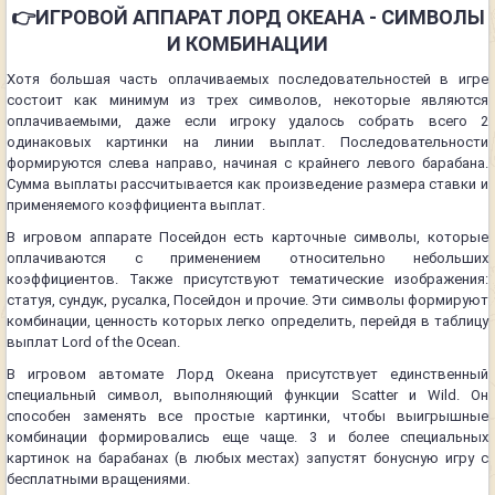
👉ИГРОВОЙ АППАРАТ ЛОРД ОКЕАНА - СИМВОЛЫ
И КОМБИНАЦИИ
Хотя большая часть оплачиваемых последовательностей в игре
состоит как минимум из трех символов, некоторые являются
оплачиваемыми, даже если игроку удалось собрать всего 2
одинаковых картинки на линии выплат. Последовательности
формируются слева направо, начиная с крайнего левого барабана.
Сумма выплаты рассчитывается как произведение размера ставки и
применяемого коэффициента выплат.
В игровом аппарате Посейдон есть карточные символы, которые
оплачиваются с применением относительно небольших
коэффициентов. Также присутствуют тематические изображения:
статуя, сундук, русалка, Посейдон и прочие. Эти символы формируют
комбинации, ценность которых легко определить, перейдя в таблицу
выплат Lord of the Ocean.
В игровом автомате Лорд Океана присутствует единственный
специальный символ, выполняющий функции Scatter и Wild. Он
способен заменять все простые картинки, чтобы выигрышные
комбинации формировались еще чаще. 3 и более специальных
картинок на барабанах (в любых местах) запустят бонусную игру с
бесплатными вращениями.