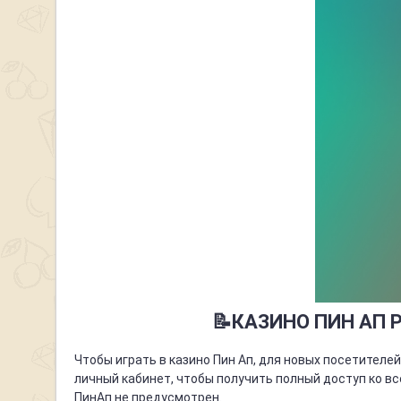
📝КАЗИНО ПИН АП 
Чтобы играть в казино Пин Ап, для новых посетител
личный кабинет, чтобы получить полный доступ ко в
ПинАп не предусмотрен.