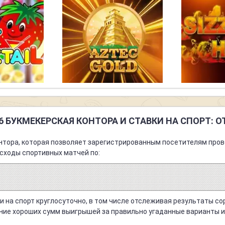
026 БУКМЕКЕРСКАЯ КОНТОРА И СТАВКИ НА СПОРТ:
нтора, которая позволяет зарегистрированным посетителям провод
сходы спортивных матчей по:
и на спорт круглосуточно, в том числе отслеживая результаты с
ие хороших сумм выигрышей за правильно угаданные варианты и