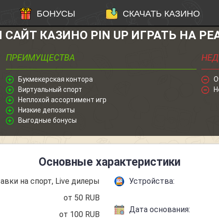
БОНУСЫ
СКАЧАТЬ КАЗИНО
САЙТ КАЗИНО PIN UP ИГРАТЬ НА Р
ПРЕИМУЩЕСТВА
НЕД
Букмекерская контора
О
Виртуальный спорт
Н
Неплохой ассортимент игр
Низкие депозиты
Выгодные бонусы
Основные характеристики
авки на спорт, Live дилеры
Устройства:
от 50 RUB
Дата основания:
от 100 RUB