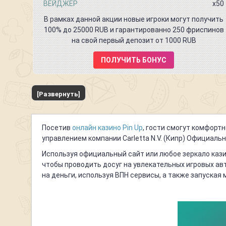
ВЕЙДЖЕР
х50
В рамках данной акции новые игроки могут получить
100% до 25000 RUB и гарантированно 250 фриспинов
на свой первый депозит от 1000 RUB
ПОЛУЧИТЬ БОНУС
[Развернуть]
Посетив
онлайн казино Pin Up
, гости смогут комфортн
управлением компании Carletta N.V. (Кипр) Официаль
Используя официальный сайт или любое зеркало казино
чтобы проводить досуг на увлекательных игровых авт
на деньги, используя ВПН сервисы, а также запуская 