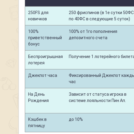
250FS для
250 фриспинов (в 1е сутки 50ФС
новичков
по 40ФС в следующие 5 суток)
100%
100% от 1го пополнения
приветственный
депозитного счета
бонус
Беспроигрышная
Получение 1 лотерейного билет
лотерея
Джекпот часа
Фиксированный Джекпот кажд
час
На День
Зависит от статуса игрока в
Рождения
системе лояльности Пин Ап.
Кэшбек в
до 10%
пятницу