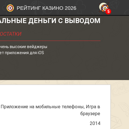
РЕЙТИНГ КАЗИНО 2026
ЕАЛЬНЫЕ ДЕНЬГИ С ВЫВОДОМ
ОСТАТКИ
чень высокие вейджеры
ет приложения для iOS
Приложение на мобильные телефоны, Игра в
браузере
2014