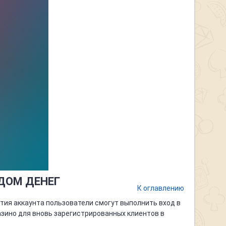
ДОМ ДЕНЕГ
К оглавлению
тия аккаунта пользователи смогут выполнить вход в
азино для вновь зарегистрированных клиентов в