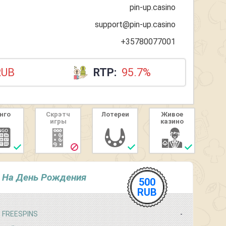
pin-up.casino
support@pin-up.casino
+35780077001
RUB
RTP:
95.7%
нго
Скрэтч
Лотереи
Живое
игры
казино
На День Рождения
500
RUB
FREESPINS
-