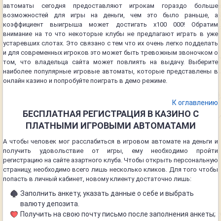
автоматы сегодня предоставляют игрокам гораздо больше
возможностей для игры на деньги, чем это было раньше, а
коэффициент выигрыша может достигать x100 000! Обратим
внимание на то что некоторые клубы не предлагают играть в уже
устаревших слотах. Это связано с тем что их очень легко подделать
и для современных игроков это может быть тревожным звоночком о
том, что владельца сайта может повлиять на выдачу. Выберите
наиболее популярные игровые автоматы, которые представлены в
онлайн казино и попробуйте поиграть в демо режиме.
К оглавлению
БЕСПЛАТНАЯ РЕГИСТРАЦИЯ В КАЗИНО С
ПЛАТНЫМИ ИГРОВЫМИ АВТОМАТАМИ
А чтобы человек мог расслабиться в игровом автомате на деньги и
получить удовольствие от игры, ему необходимо пройти
регистрацию на сайте азартного клуба. Чтобы открыть персональную
страницу, необходимо всего лишь несколько кликов. Для того чтобы
попасть в личный кабинет, новому клиенту достаточно лишь:
Заполнить анкету, указать данные о себе и выбрать
валюту депозита.
Получить на свою почту письмо после заполнения анкеты;