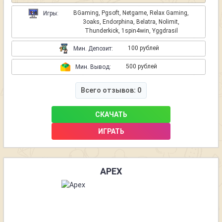
BGaming, Pgsoft, Netgame, Relax Gaming,
Игры:
3oaks, Endorphina, Belatra, Nolimit,
Thunderkick, 1spin4win, Yggdrasil
100 рублей
Мин. Депозит:
500 рублей
Мин. Вывод:
Всего отзывов: 0
СКАЧАТЬ
ИГРАТЬ
APEX