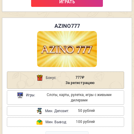
ИГРАТЬ
AZINO777
777₽
Бонус:
За регистрацию
Слоты, карты, рулетка, игры с живыми
Игры:
дилерами
50 рублей
Мин. Депозит:
100 рублей
Мин. Вывод: