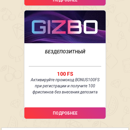
БЕЗДЕПОЗИТНЫЙ
100 FS
Активируйте промокод BONUS100FS
при регистрации и получите 100
фриспинов без внесения депозита
ПОДРОБНЕЕ