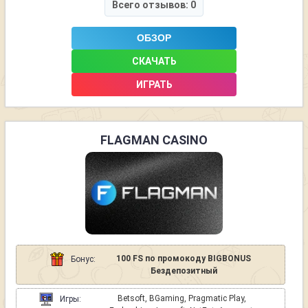
Всего отзывов: 0
ОБЗОР
СКАЧАТЬ
ИГРАТЬ
FLAGMAN CASINO
100 FS
по промокоду BIGBONUS
Бонус:
Бездепозитный
Betsoft, BGaming, Pragmatic Play,
Игры: