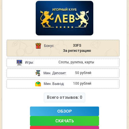
33FS
Бонус:
За регистрацию
Слоты, рулетка, карты
Игры:
50 рублей
Мин. Депозит:
100 рублей
Мин. Вывод:
Всего отзывов: 0
ОБЗОР
СКАЧАТЬ