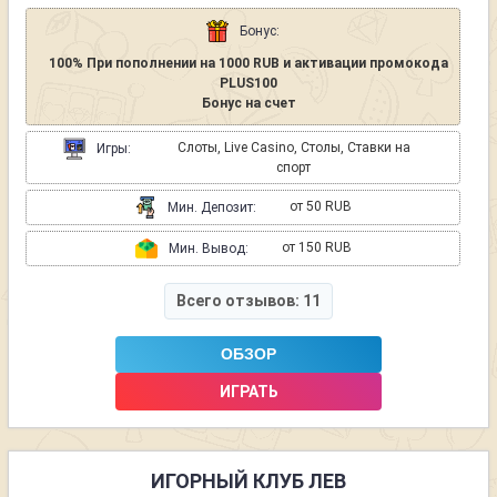
Бонус:
100%
При пополнении на 1000 RUB и активации промокода
PLUS100
Бонус на счет
Слоты, Live Casino, Столы, Ставки на
Игры:
спорт
от 50 RUB
Мин. Депозит:
от 150 RUB
Мин. Вывод:
Всего отзывов: 11
ОБЗОР
ИГРАТЬ
ИГОРНЫЙ КЛУБ ЛЕВ