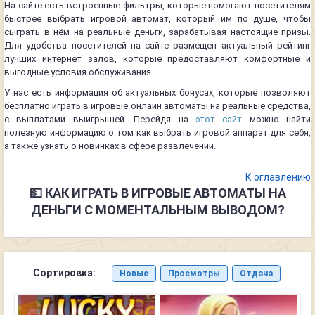
На сайте есть встроенные фильтры, которые помогают посетителям
быстрее выбрать игровой автомат, который им по душе, чтобы
сыграть в нём на реальные деньги, зарабатывая настоящие призы.
Для удобства посетителей на сайте размещен актуальный рейтинг
лучших интернет залов, которые предоставляют комфортные и
выгодные условия обслуживания.
У нас есть информация об актуальных бонусах, которые позволяют
бесплатно играть в игровые онлайн автоматы на реальные средства,
с выплатами выигрышей. Перейдя на
этот сайт
можно найти
полезную информацию о том как выбрать игровой аппарат для себя,
а также узнать о новинках в сфере развлечений.
К оглавлению
💵 КАК ИГРАТЬ В ИГРОВЫЕ АВТОМАТЫ НА
ДЕНЬГИ С МОМЕНТАЛЬНЫМ ВЫВОДОМ?
Сортировка:
Новые
Просмотры
Отдача
5232
5678