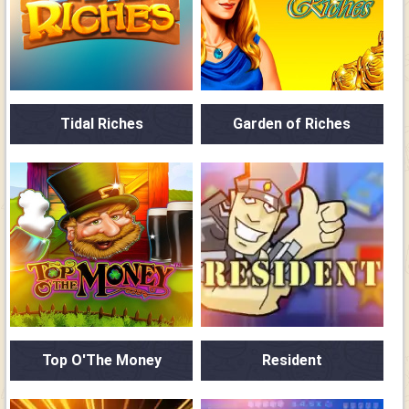
Tidal Riches
Garden of Riches
6403
6169
Top O'The Money
Resident
8325
5684