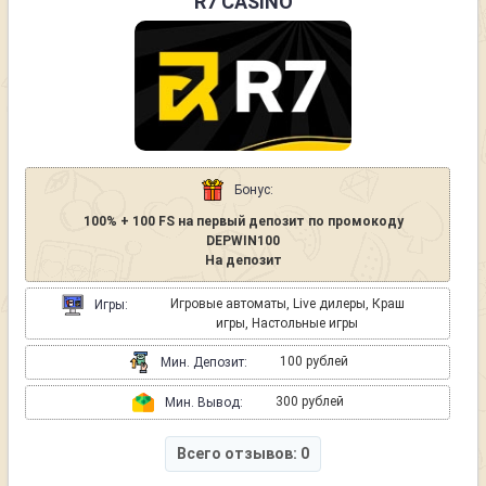
R7 CASINO
Бонус:
100% + 100 FS на первый депозит по промокоду
DEPWIN100
На депозит
Игровые автоматы, Live дилеры, Краш
Игры:
игры, Настольные игры
100 рублей
Мин. Депозит:
300 рублей
Мин. Вывод:
Всего отзывов: 0