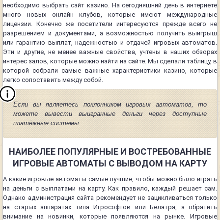
необходимо выбрать сайт казино. На сегодняшний день в интернете
много новых онлайн клубов, которые имеют международные
лицензии. Конечно же посетители интересуются прежде всего не
разрешением и документами, а возможностью получить выигрыш
или гарантию выплат, надежностью и отдачей игровых автоматов.
Эти и другие, не менее важные свойства, учтены в наших обзорах
интерес залов, которые можно найти на сайте. Мы сделали таблицу, в
которой собрали самые важные характеристики казино, которые
легко сопоставить между собой.
Если вы являетесь поклонником игровых автоматов, то
можете вывести выигранные деньги через доступные
платёжные системы.
НАИБОЛЕЕ ПОПУЛЯРНЫЕ И ВОСТРЕБОВАННЫЕ
ИГРОВЫЕ АВТОМАТЫ С ВЫВОДОМ НА КАРТУ
А какие игровые автоматы самые лучшие, чтобы можно было играть
на деньги с выплатами на карту. Как правило, каждый решает сам.
Однако администрация сайта рекомендует не зацикливаться только
на старых аппаратах типа Игрософтов или Белатра, а обратить
внимание на новинки, которые появляются на рынке. Игровые