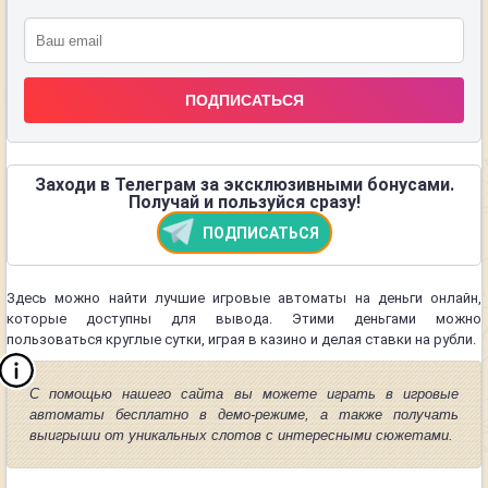
Заходи в Телеграм за эксклюзивными бонусами.
Получай и пользуйся сразу!
ПОДПИСАТЬСЯ
Здесь можно найти лучшие игровые автоматы на деньги онлайн,
которые доступны для вывода. Этими деньгами можно
пользоваться круглые сутки, играя в казино и делая ставки на рубли.
С помощью нашего сайта вы можете играть в игровые
автоматы бесплатно в демо-режиме, а также получать
выигрыши от уникальных слотов с интересными сюжетами.