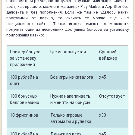
пользователи регулярно получают крупные выигрыши. Скачать
софт, как правило, можно в магазинах Play Market и App Stor без
депозита и без пополнения. Если же там не удалось найти
программы от казино, то скачать ее можно еще и с
официального сайта. Также игроки имеют возможность
получить один из нескольких доступных бонусов за установку
приложения казино:
Пример бонуса
Где используется
Средний
за установку
вейджер
приложения
100 рублей на
Все игры из каталога
х45
счет
100 бонусных
Нужно накапливать
Отсутствует
баллов казино
и менять на бонусы
10 фриспинов
Только игровые
х30
автоматы и рулетка
100 рублей на
Деньги во всех
х45