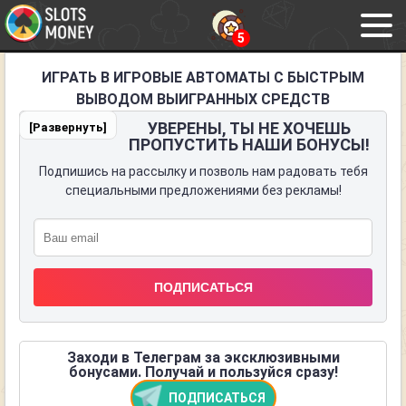
ИГРАТЬ В ИГРОВЫЕ АВТОМАТЫ С БЫСТРЫМ
ВЫВОДОМ ВЫИГРАННЫХ СРЕДСТВ
УВЕРЕНЫ, ТЫ НЕ ХОЧЕШЬ
[Развернуть]
ПРОПУСТИТЬ НАШИ БОНУСЫ!
Подпишись на рассылку и позволь нам радовать тебя
специальными предложениями без рекламы!
Заходи в Телеграм за эксклюзивными
бонусами. Получай и пользуйся сразу!
ПОДПИСАТЬСЯ