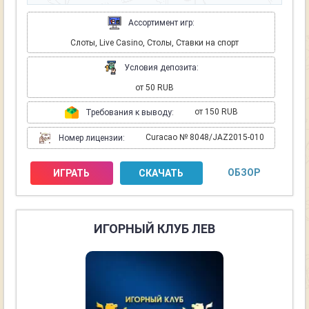
Ассортимент игр:
Слоты, Live Casino, Столы, Ставки на спорт
Условия депозита:
от 50 RUB
от 150 RUB
Требования к выводу:
Curacao № 8048/JAZ2015-010
Номер лицензии:
ОБЗОР
ИГРАТЬ
СКАЧАТЬ
ИГОРНЫЙ КЛУБ ЛЕВ