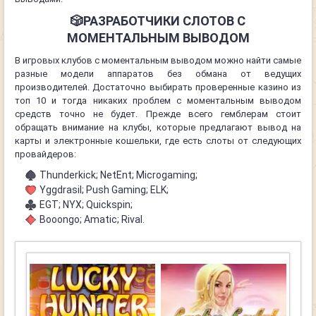
🎲РАЗРАБОТЧИКИ СЛОТОВ С
МОМЕНТАЛЬНЫМ ВЫВОДОМ
В игровых клубов с моментальным выводом можно найти самые
разные модели аппаратов без обмана от ведущих
производителей. Достаточно выбирать проверенные казино из
топ 10 и тогда никаких проблем с моментальным выводом
средств точно не будет. Прежде всего гемблерам стоит
обращать внимание на клубы, которые предлагают вывод на
карты и электронные кошельки, где есть слоты от следующих
провайдеров:
Thunderkick; NetEnt; Microgaming;
Yggdrasil; Push Gaming; ELK;
EGT; NYX; Quickspin;
Booongo; Amatic; Rival.