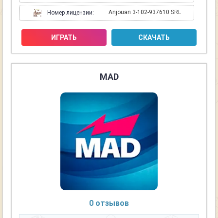
Anjouan 3-102-937610 SRL
Номер лицензии:
ИГРАТЬ
СКАЧАТЬ
MAD
0 отзывов