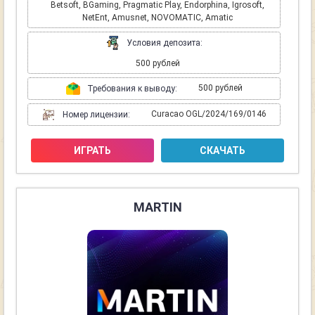
Betsoft, BGaming, Pragmatic Play, Endorphina, Igrosoft,
NetEnt, Amusnet, NOVOMATIC, Amatic
Условия депозита:
500 рублей
500 рублей
Требования к выводу:
Curacao OGL/2024/169/0146
Номер лицензии:
ИГРАТЬ
СКАЧАТЬ
MARTIN