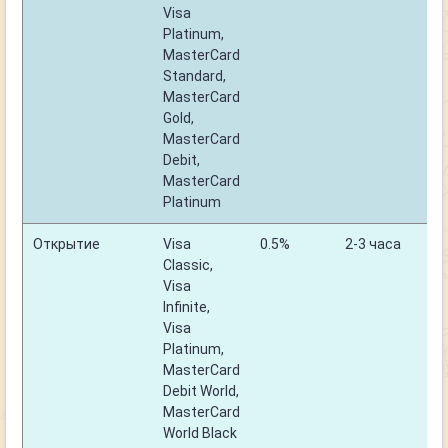
Visa
Platinum,
MasterCard
Standard,
MasterCard
Gold,
MasterCard
Debit,
MasterCard
Platinum
Открытие
Visa
0.5%
2-3 часа
Classic,
Visa
Infinite,
Visa
Platinum,
MasterCard
Debit World,
MasterCard
World Black