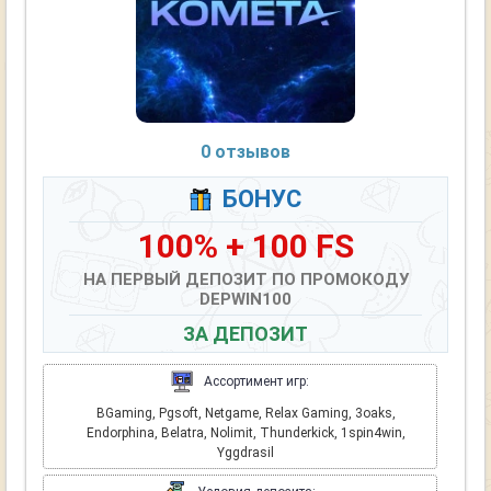
0 отзывов
БОНУС
100% + 100 FS
НА ПЕРВЫЙ ДЕПОЗИТ ПО ПРОМОКОДУ
DEPWIN100
ЗА ДЕПОЗИТ
Ассортимент игр:
BGaming, Pgsoft, Netgame, Relax Gaming, 3oaks,
Endorphina, Belatra, Nolimit, Thunderkick, 1spin4win,
Yggdrasil