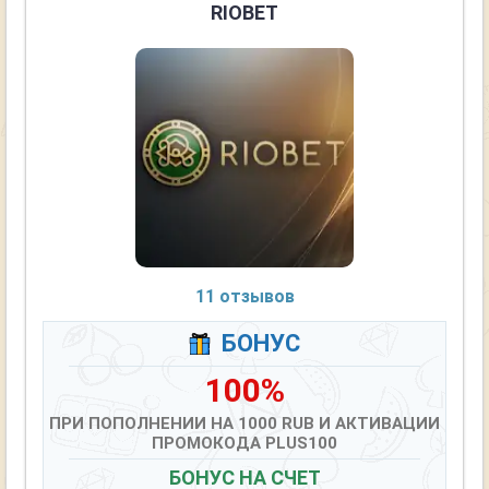
RIOBET
11 отзывов
БОНУС
100%
ПРИ ПОПОЛНЕНИИ НА 1000 RUB И АКТИВАЦИИ
ПРОМОКОДА PLUS100
БОНУС НА СЧЕТ