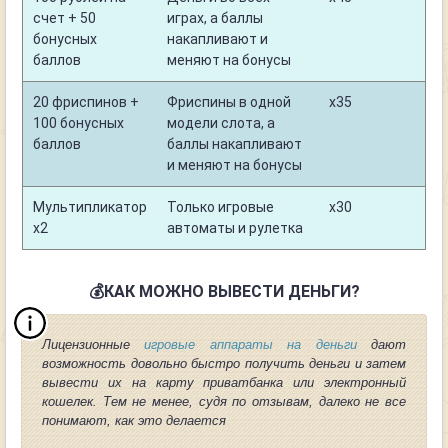
счет + 50
играх, а баллы
бонусных
накапливают и
баллов
меняют на бонусы
20 фриспинов +
Фриспины в одной
х35
100 бонусных
модели слота, а
баллов
баллы накапливают
и меняют на бонусы
Мультипликатор
Только игровые
х30
х2
автоматы и рулетка
💰КАК МОЖНО ВЫВЕСТИ ДЕНЬГИ?
Лицензионные
игровые аппараты на деньги
дают
возможность довольно быстро получить деньги и затем
вывести их на карту приватбанка или электронный
кошелек. Тем не менее, судя по отзывам, далеко не все
понимают, как это делается