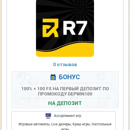
0 отзывов
БОНУС
100% + 100 FS НА ПЕРВЫЙ ДЕПОЗИТ ПО
ПРОМОКОДУ DEPWIN100
НА ДЕПОЗИТ
Ассортимент игр:
Игровые автоматы, Live дилеры, Краш игры, Настольные
игры