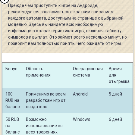
Прежде чем приступить к игре на Андроиде,
рекомендуется ознакомиться с кратким описанием
каждого автомата, доступным на странице с выбранной
моделью. Здесь вы найдете всю необходимую
информацию о характеристиках игры, включая таблицу
символов и выплат. Это займет всего несколько минут, но
позволит вам полностью понять, чего ожидать от игры.
Бонус
Область
Операционная
Время
применения
система
для
отыгрыша
100
Применимо ко всем
Android
5 дней
RUB на
разработкам игр от
баланс
создателя
50 RUB
Возможно
Windows
6 дней
на
использование во
баланс
всех творениях