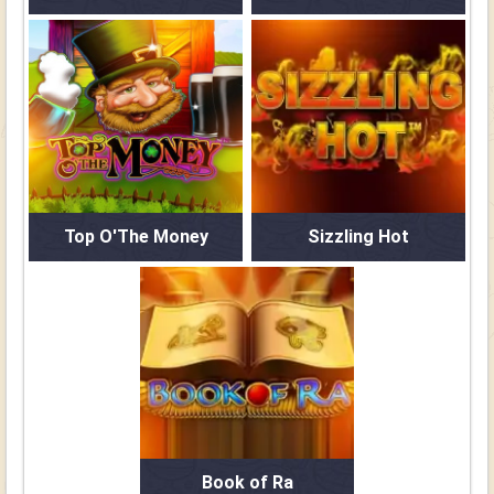
6405
6431
Top O'The Money
Sizzling Hot
7725
Book of Ra