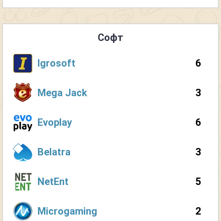
Софт
Igrosoft
6
Mega Jack
3
Evoplay
6
Belatra
3
NetEnt
5
Microgaming
2