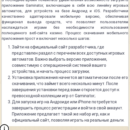
приложение Gaminator, включающее в себя всю линейку игровых
автоматов, для устройств на базе Андроид и iOS. Разработчики
качественно адаптировали мобильную версию, обеспечивая
функционал вывода средств, что позволяет пользователям
наслаждаться играми без необходимости использования
полноценного веб-сайта казино. Процесс скачивания мобильного
приложения прост и включает несколько шагов:
Зайти на официальный сайт разработчика, где
представлен раздел с перечнем всех доступных игровых
автоматов. Важно выбрать версию приложения,
совместимую с операционной системой вашего
устройства, и начать процесс загрузки;
Установка приложения начнется автоматически после его
скачивания, что займет всего несколько минут. После
завершения установки перед вами откроется доступ к
превосходной коллекции игр от Gaminator;
Для запуска игр на Андроиде или iPhone потребуется
завершить процесс регистрации и войти в свой аккаунт.
Приложение предлагает такой же набор игр, как и
официальный сайт, позволяя играть на реальные деньги.