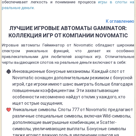
обеспечивает легкость и понимание процесса
игры в слоты на
реальные деньги
.
К оглавлению
ЛУЧШИЕ ИГРОВЫЕ АВТОМАТЫ GAMINATOR:
КОЛЛЕКЦИЯ ИГР ОТ КОМПАНИИ NOVOMATIC
Игровые автоматы Гейминатор от Novomatic обладают широким
спектром уникальных функций, что делает их особенно
привлекательными для любителей азартных игр. Отличительные
черты выдающихся слотов на реальные деньги включают в себя:
Инновационные бонусные механизмы. Каждый слот от
Novomatic оснащен дополнительным режимом с бонусной
игрой, где игроки имеют шанс выиграть больше благодаря
повышенным коэффициентам. Эти захватывающие
особенности несомненно найдут отклик у каждого, кто
ищет острые ощущения;
Уникальные символы. Слоты 777 от Novomatic предлагают
различные специальные символы, включая Wild-символы,
дополняющие выигрышные комбинации, и Scatter-
символы, увеличивающие выплаты. Бонусные символы
также играют важную роль в увеличении шансов на