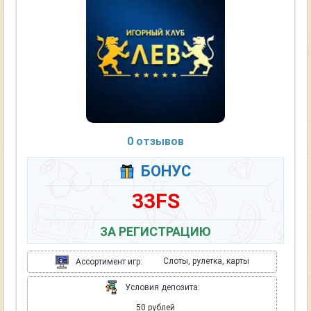
0 отзывов
БОНУС
33FS
ЗА РЕГИСТРАЦИЮ
Слоты, рулетка, карты
Ассортимент игр:
Условия депозита:
50 рублей