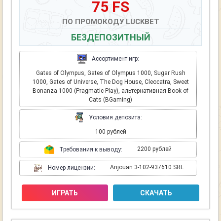
75 FS
ПО ПРОМОКОДУ LUCKBET
БЕЗДЕПОЗИТНЫЙ
Ассортимент игр:
Gates of Olympus, Gates of Olympus 1000, Sugar Rush
1000, Gates of Universe, The Dog House, Cleocatra, Sweet
Bonanza 1000 (Pragmatic Play), альтернативная Book of
Cats (BGaming)
Условия депозита:
100 рублей
2200 рублей
Требования к выводу:
Anjouan 3-102-937610 SRL
Номер лицензии:
ИГРАТЬ
СКАЧАТЬ