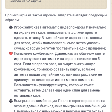
колода на 52 карты
Процесс игры на таком игровом аппарате выглядит следующим
образом:
Игрок запускает автомат с видеопокером. Изначально
на экране нет карт, пользователь должен просто
сделать ставку. В нижней части экрана есть кнопки
для этого, чтобы пользователь смог четко указать
сумму, которую он готов поставить на одно вращение;
Появление комбинации. Далее, как и в обычном слоте
игрок запускает автомат и на экране появляется 5
карт. Если с первого раза, он видит выигрышную
комбинацию, то можно оставить карты, если же
автомат выдал случайные карты и выигрыша они не
принесут, то некоторые из них можно поменять.
Пользователь фиксирует карты, которые хочет
оставить, затем делает еще один спин для замены
остальных карт;
Выигрышная комбинация. После второго вращения на
экране должна быть одна из выигрышных комбинаций.
Ознакомиться с ними можно в верхнем части экрана