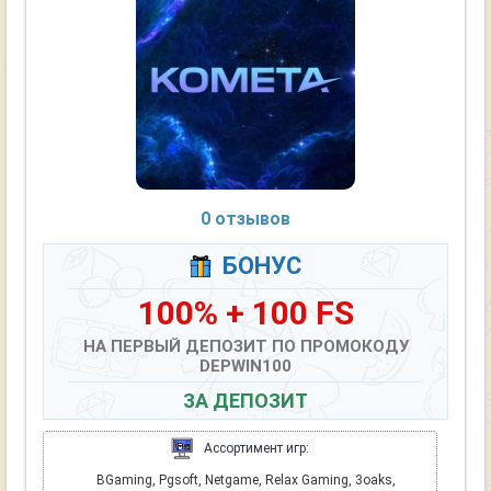
0 отзывов
БОНУС
100% + 100 FS
НА ПЕРВЫЙ ДЕПОЗИТ ПО ПРОМОКОДУ
DEPWIN100
ЗА ДЕПОЗИТ
Ассортимент игр:
BGaming, Pgsoft, Netgame, Relax Gaming, 3oaks,