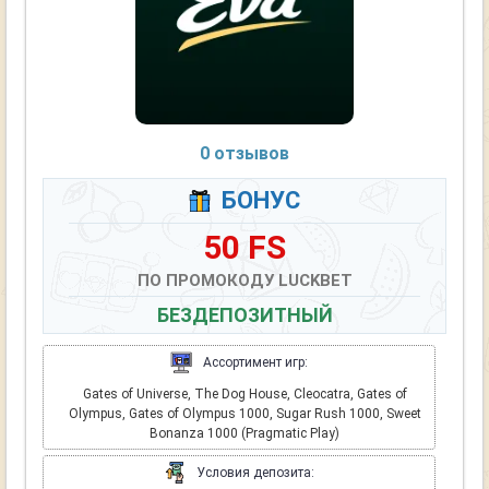
0 отзывов
БОНУС
50 FS
ПО ПРОМОКОДУ LUCKBET
БЕЗДЕПОЗИТНЫЙ
Ассортимент игр:
Gates of Universe, The Dog House, Cleocatra, Gates of
Olympus, Gates of Olympus 1000, Sugar Rush 1000, Sweet
Bonanza 1000 (Pragmatic Play)
Условия депозита: