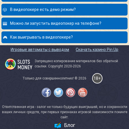
В видеопокере есть демо режим?
Можно ли запустить видеопокер на телефоне?
Как выигрывать в видеопокере?
Игровые автоматы с выводом
Скачать казино Pin Up
Запрещено копирование материалов без обратной
ссылки. Copyright 2020-2026
18+
Только для совершеннолетних! © 2026
Ответственная игра - залог не только будущих выигрышей, но и сохранности
ваших личных средств, при первых признаках игровой зависимости покинте
сайт.
Блог