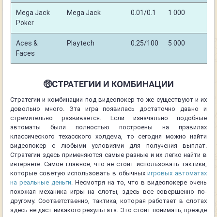
Mega Jack
Mega Jack
0.01/0.1
1 000
Poker
Aces &
Playtech
0.25/100
5 000
Faces
🤑СТРАТЕГИИ И КОМБИНАЦИИ
Стратегии и комбинации под видеопокер то же существуют и их
довольно много. Эта игра появилась достаточно давно и
стремительно развивается. Если изначально подобные
автоматы были полностью построены на правилах
классического техасского холдема, то сегодня можно найти
видеопокер с любыми условиями для получения выплат.
Стратегии здесь применяются самые разные и их легко найти в
интернете. Самое главное, что не стоит использовать тактики,
которые советую использовать в обычных
игровых автоматах
на реальные деньги
. Несмотря на то, что в видеопокере очень
похожая механика игры на слоты, здесь все совершенно по-
другому. Соответственно, тактика, которая работает в слотах
здесь не даст никакого результата. Это стоит понимать, прежде