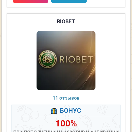
RIOBET
11 отзывов
БОНУС
100%