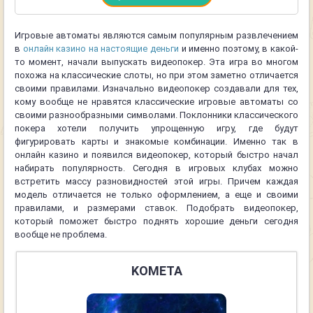
Игровые автоматы являются самым популярным развлечением
в
онлайн казино на настоящие деньги
и именно поэтому, в какой-
то момент, начали выпускать видеопокер. Эта игра во многом
похожа на классические слоты, но при этом заметно отличается
своими правилами. Изначально видеопокер создавали для тех,
кому вообще не нравятся классические игровые автоматы со
своими разнообразными символами. Поклонники классического
покера хотели получить упрощенную игру, где будут
фигурировать карты и знакомые комбинации. Именно так в
онлайн казино и появился видеопокер, который быстро начал
набирать популярность. Сегодня в игровых клубах можно
встретить массу разновидностей этой игры. Причем каждая
модель отличается не только оформлением, а еще и своими
правилами, и размерами ставок. Подобрать видеопокер,
который поможет быстро поднять хорошие деньги сегодня
вообще не проблема.
KOMETA