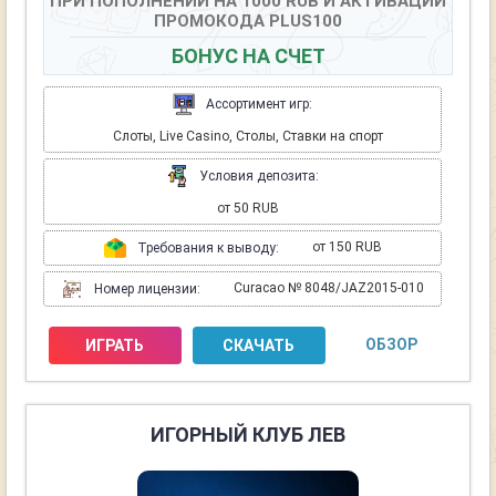
ПРИ ПОПОЛНЕНИИ НА 1000 RUB И АКТИВАЦИИ
ПРОМОКОДА PLUS100
БОНУС НА СЧЕТ
Ассортимент игр:
Слоты, Live Casino, Столы, Ставки на спорт
Условия депозита:
от 50 RUB
от 150 RUB
Требования к выводу:
Curacao № 8048/JAZ2015-010
Номер лицензии:
ОБЗОР
ИГРАТЬ
СКАЧАТЬ
ИГОРНЫЙ КЛУБ ЛЕВ