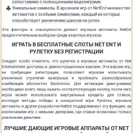
сопоставимо с полноценными видеоиграми;
Уникальные символы. В арсенале игр от NetEnt множество
автоматов с особыми символами, каждый из которых
способствует увеличению шансов на успех.
Эти факторы в совокупности делают игровые автоматы NetEnt
предпочтительным выбором среди азартных игроков.
ИГРАТЬ В БЕСПЛАТНЫЕ СЛОТЫ NET ENT И
РУЛЕТКУ БЕЗ РЕГИСТРАЦИИ
Следует особо отметить, что рулетка и игровые автоматы от Net
Entertainment доступны в демонстрационных версиях. Эти версии игр,
не требующие регистрации, позволяют игрокам испытывать
различные стратегии выигрыша и пробовать разнообразные
комбинации абсолютно бесплатно. Для активации демо-режима
необходимо всего лишь нажать соответствующую кнопку, после чего
игрок может использовать виртуальные кредиты для ставок,
исследуя методы победы в конкретной игре. Рулетка, игровые
автоматы и другие разработки NetEnt поддерживают эту функцию, за
исключением игр с живыми дилерами, где ставки возможны только
реальными деньгами.
ЛУЧШИЕ ДАЮЩИЕ ИГРОВЫЕ АППАРАТЫ ОТ NET