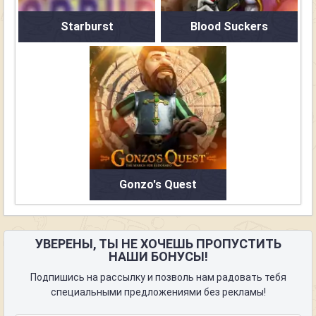
Starburst
Blood Suckers
2905
Gonzo's Quest
УВЕРЕНЫ, ТЫ НЕ ХОЧЕШЬ ПРОПУСТИТЬ
НАШИ БОНУСЫ!
Подпишись на рассылку и позволь нам радовать тебя
специальными предложениями без рекламы!