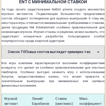
ENT С МИНИМАЛЬНОЙ СТАВКОЙ
За годы своего существования NetEnt успела создать множество
игровых автоматов. Подавляющее большинство предлагаемых
слотов обладают потенциалом для крупных выигрышей. К тому же,
некоторые игры отличаются минимальными требованиями к ставкам,
делая продукцию Net Entertainment особенно привлекательной для
начинающих игроков. Изучая отзывы и рецензии, можно выявить, что
существуют конкретные разработки, пользующиеся особой
популярностью среди азартной аудитории.
Список ТОПовых слотов выглядит примерно так:
Все игры компании характеризуются высокими коэффициентами
возврата, что делает их особенно привлекательными для опытных
гемблеров. Особенно выгодно начинать игру с использованием
бонусов, предоставляемых казино, что может привести к
значительным выигрышам при минимальных или нулевых
финансовых вложениях.
Игровой
Линий/
Ставки
Макс.
автомат
Барабанов
(мин/макс)
коэффициент