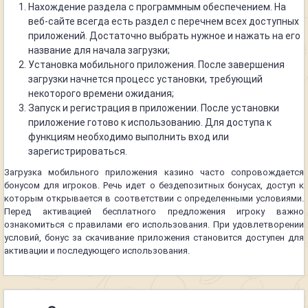
Нахождение раздела с программным обеспечением. На
веб-сайте всегда есть раздел с перечнем всех доступных
приложений. Достаточно выбрать нужное и нажать на его
название для начала загрузки;
Установка мобильного приложения. После завершения
загрузки начнется процесс установки, требующий
некоторого времени ожидания;
Запуск и регистрация в приложении. После установки
приложение готово к использованию. Для доступа к
функциям необходимо выполнить вход или
зарегистрироваться.
Загрузка мобильного приложения казино часто сопровождается
бонусом для игроков. Речь идет о бездепозитных бонусах, доступ к
которым открывается в соответствии с определенными условиями.
Перед активацией бесплатного предложения игроку важно
ознакомиться с правилами его использования. При удовлетворении
условий, бонус за скачивание приложения становится доступен для
активации и последующего использования.