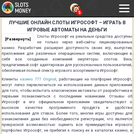
ЛУЧШИЕ ОНЛАЙН СЛОТЫ ИГРОСОФТ – ИГРАТЬ В
ИГРОВЫЕ АВТОМАТЫ НА ДЕНЬГИ
Слоты Игрософт на реальные средства доступны
[Развернуть]
не только через веб-сайты лицензированных
казино. Разработчик расширил доступность своих игр, выпустив
приложения для различных операционных систем, включающие в
себя все созданные компанией эмуляторы слотов. Весь
предлагаемый софт адаптирован для русскоязычных пользователей,
обеспечивая полный спектр игрового ассортимента Игрософт.
Клиенты
казино 777 Original
, работающие на платформе Игрософт,
могут легко переключиться на использование данных приложений
для того, чтобы испытать классические автоматы от разработчика и
первыми познакомиться с последними новинками. Отзывы об
Игрософт в его официальном приложении свидетельствуют о
высоком качестве программного продукта и удобстве
использования для ставок. Более того, многие игры доступны для
ознакомления даже без необходимости регистрации, что является
прекрасной возможностью оценить все преимущества игрового
портфолио Игрософт, не прибегая к поиску их в каталогах казино, и