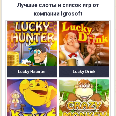
Лучшие слоты и список игр от
компании Igrosoft
5233
5528
Lucky Haunter
Lucky Drink
2832
4038