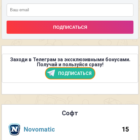
Заходи в Телеграм за эксклюзивными бонусами.
Получай и пользуйся сразу!
ПОДПИСАТЬСЯ
Софт
Novomatic
15