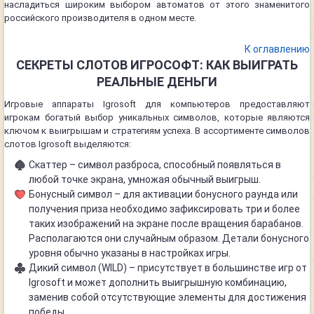
насладиться широким выбором автоматов от этого знаменитого
российского производителя в одном месте.
К оглавлению
СЕКРЕТЫ СЛОТОВ ИГРОСОФТ: КАК ВЫИГРАТЬ
РЕАЛЬНЫЕ ДЕНЬГИ
Игровые аппараты Igrosoft для компьютеров предоставляют
игрокам богатый выбор уникальных символов, которые являются
ключом к выигрышам и стратегиям успеха. В ассортименте символов
слотов Igrosoft выделяются:
Скаттер – символ разброса, способный появляться в
любой точке экрана, умножая обычный выигрыш.
Бонусный символ – для активации бонусного раунда или
получения приза необходимо зафиксировать три и более
таких изображений на экране после вращения барабанов.
Располагаются они случайным образом. Детали бонусного
уровня обычно указаны в настройках игры.
Дикий символ (WILD) – присутствует в большинстве игр от
Igrosoft и может дополнить выигрышную комбинацию,
заменив собой отсутствующие элементы для достижения
победы.