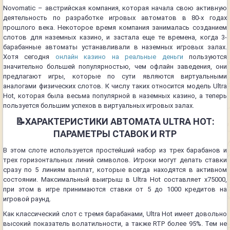
Novomatic – австрийская компания, которая начала свою активную
деятельность по разработке игровых автоматов в 80-х годах
прошлого века. Некоторое время компания занималась созданием
слотов для наземных казино, и застала еще те времена, когда 3-
барабанные автоматы устанавливали в наземных игровых залах.
Хотя сегодня
онлайн казино на реальные деньги
пользуются
значительно большей популярностью, чем офлайн заведения, они
предлагают игры, которые по сути являются виртуальными
аналогами физических слотов. К числу таких относится модель Ultra
Hot, которая была весьма популярной в наземных казино, а теперь
пользуется большим успехов в виртуальных игровых залах.
📝ХАРАКТЕРИСТИКИ АВТОМАТА ULTRA HOT:
ПАРАМЕТРЫ СТАВОК И RTP
В этом слоте используется простейший набор из трех барабанов и
трех горизонтальных линий символов. Игроки могут делать ставки
сразу по 5 линиям выплат, которые всегда находятся в активном
состоянии. Максимальный выигрыш в Ultra Hot составляет х75000,
при этом в игре принимаются ставки от 5 до 1000 кредитов на
игровой раунд.
Как классический слот с тремя барабанами, Ultra Hot имеет довольно
высокий показатель волатильности, а также RTP более 95%. Тем не