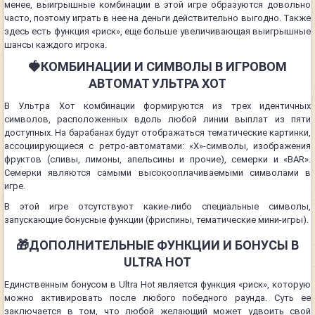
менее, выигрышные комбинации в этой игре образуются довольно
часто, поэтому играть в нее на деньги действительно выгодно. Также
здесь есть функция «риск», еще больше увеличивающая выигрышные
шансы каждого игрока.
🍓КОМБИНАЦИИ И СИМВОЛЫ В ИГРОВОМ
АВТОМАТ УЛЬТРА ХОТ
В Ультра Хот комбинации формируются из трех идентичных
символов, расположенных вдоль любой линии выплат из пяти
доступных. На барабанах будут отображаться тематические картинки,
ассоциирующиеся с ретро-автоматами: «Х»-символы, изображения
фруктов (сливы, лимоны, апельсины и прочие), семерки и «BAR».
Семерки являются самыми высокооплачиваемыми символами в
игре.
В этой игре отсутствуют какие-либо специальные символы,
запускающие бонусные функции (фриспины, тематические мини-игры).
🎁ДОПОЛНИТЕЛЬНЫЕ ФУНКЦИИ И БОНУСЫ В
ULTRA HOT
Единственным бонусом в Ultra Hot является функция «риск», которую
можно активировать после любого победного раунда. Суть ее
заключается в том, что любой желающий может удвоить свой