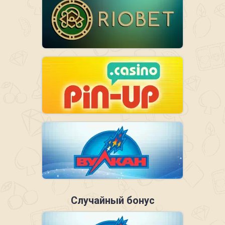
Случайный бонус