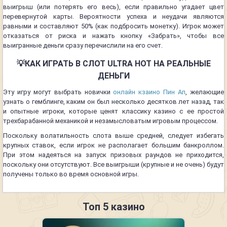
выигрыш (или потерять его весь), если правильно угадает цвет
перевернутой карты. Вероятности успеха и неудачи являются
равными и составляют 50% (как подбросить монетку). Игрок может
отказаться от риска и нажать кнопку «Забрать», чтобы все
выигранные деньги сразу перечислили на его счет.
💡КАК ИГРАТЬ В СЛОТ ULTRA HOT НА РЕАЛЬНЫЕ
ДЕНЬГИ
Эту игру могут выбрать новички
онлайн кзаино Пин Ап
, желающие
узнать о гемблинге, каким он был несколько десятков лет назад, так
и опытные игроки, которые ценят классику казино с ее простой
трехбарабанной механикой и незамысловатым игровым процессом.
Поскольку волатильность слота выше средней, следует избегать
крупных ставок, если игрок не располагает большим банкроллом.
При этом надеяться на запуск призовых раундов не приходится,
поскольку они отсутствуют. Все выигрыши (крупные и не очень) будут
получены только во время основной игры.
Топ 5 казино