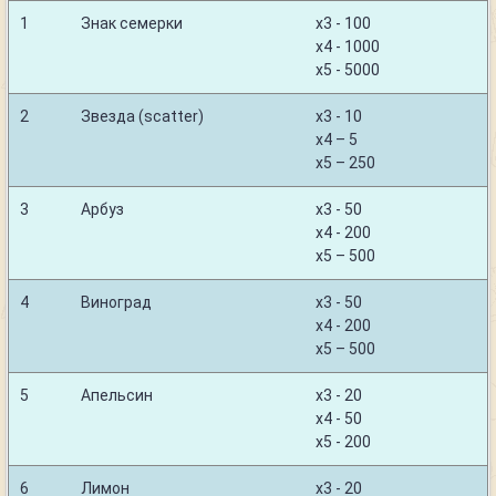
1
Знак семерки
х3 - 100
х4 - 1000
х5 - 5000
2
Звезда (scatter)
х3 - 10
х4 – 5
х5 – 250
3
Арбуз
х3 - 50
х4 - 200
х5 – 500
4
Виноград
х3 - 50
х4 - 200
х5 – 500
5
Апельсин
х3 - 20
х4 - 50
х5 - 200
6
Лимон
х3 - 20