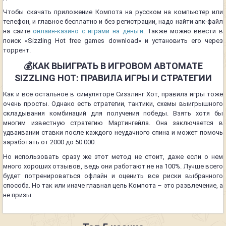
Чтобы скачать приложение Компота на русском на компьютер или
телефон, и главное бесплатно и без регистрации, надо найти апк-файл
на сайте
онлайн-казино с играми на деньги
. Также можно ввести в
поиск «Sizzling Hot free games download» и установить его через
торрент.
💰
КАК ВЫИГРАТЬ В ИГРОВОМ АВТОМАТЕ
SIZZLING HOT: ПРАВИЛА ИГРЫ И СТРАТЕГИИ
Как и все остальное в симуляторе Сиззлинг Хот, правила игры тоже
очень просты. Однако есть стратегии, тактики, схемы выигрышного
складывания комбинаций для получения победы. Взять хотя бы
многим известную стратегию Мартингейла. Она заключается в
удваивании ставки после каждого неудачного спина и может помочь
заработать от 2000 до 50 000.
Но использовать сразу же этот метод не стоит, даже если о нем
много хороших отзывов, ведь они работают не на 100%. Лучше всего
будет потренироваться офлайн и оценить все риски выбранного
способа. Но так или иначе главная цель Компота – это развлечение, а
не призы.