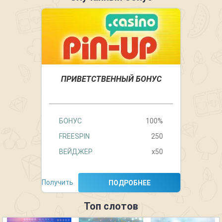
ПРИВЕТСТВЕННЫЙ БОНУС
БОНУС
100%
FREESPIN
250
ВЕЙДЖЕР
х50
Получить
ПОДРОБНЕЕ
Топ слотов