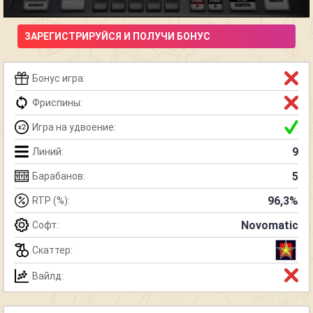
ЗАРЕГИСТРИРУЙСЯ И ПОЛУЧИ БОНУС
Бонус игра:
Фриспины:
Игра на удвоение:
9
Линий:
5
Барабанов:
96,3%
RTP (%):
Novomatic
Софт:
Скаттер:
Вайлд: