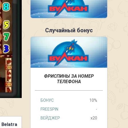
Случайный бонус
ФРИСПИНЫ ЗА НОМЕР
ТЕЛЕФОНА
БОНУС
10%
FREESPIN
-
ВЕЙДЖЕР
х20
Belatra