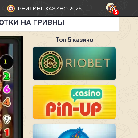
РЕЙТИНГ КАЗИНО 2026
КОТКИ НА ГРИВНЫ
Топ 5 казино