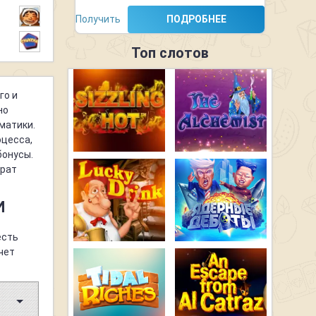
Получить
ПОДРОБНЕЕ
Топ слотов
го и
но
матики.
оцесса,
бонусы.
арат
И
есть
чет