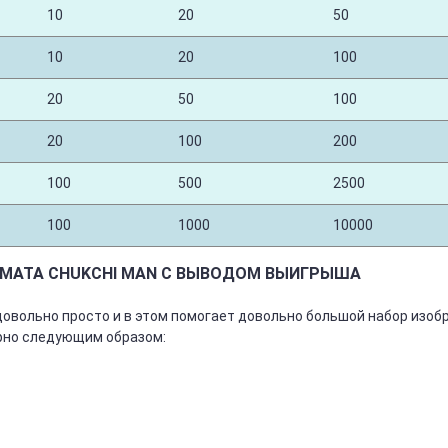
10
20
50
10
20
100
20
50
100
20
100
200
100
500
2500
100
1000
10000
ОМАТА CHUKCHI MAN С ВЫВОДОМ ВЫИГРЫША
довольно просто и в этом помогает довольно большой набор изо
ерно следующим образом: