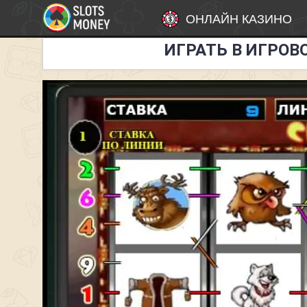
ОНЛАЙН КАЗИНО
ИГРАТЬ В ИГРОВ