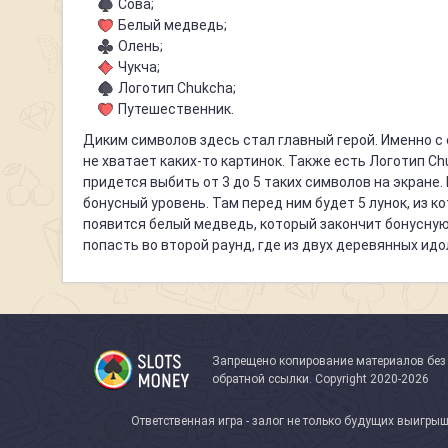
Сова;
Белый медведь;
Олень;
Чукча;
Логотип Chukcha;
Путешественник.
Диким символов здесь стал главный герой. Именно 
не хватает каких-то картинок. Также есть Логотип C
придется выбить от 3 до 5 таких символов на экране.
бонусный уровень. Там перед ним будет 5 лунок, из 
появится белый медведь, который закончит бонусную 
попасть во второй раунд, где из двух деревянных и
Запрещено копирование материалов без
обратной ссылки. Copyright 2020-2026
Ответственная игра - залог не только будущих выигрыш