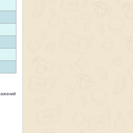
бражений