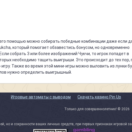
с его помощью можно собирать победные комбинации даже если д
hukcha, который помогает обзавестись бонусом, но одновременно
 Если собрать 3 или более изображений Чукчи, то игрок попадет в
которых необходимо тащить выигрыши. Это происходит до тех пор, 
игру. Также во время этой мини-игры можно выловить из лунки бу
долов нужно определить выигрышный.
Игровые автоматы с выводом
Скачать казино Pin Up
Только для совершеннолетних! © 2026
ей, но и сохранности ваших личных средств, при первых признаках игровой з