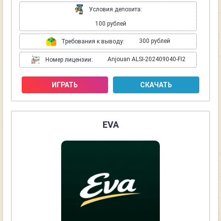
Условия депозита:
100 рублей
300 рублей
Требования к выводу:
Anjouan ALSI-202409040-FI2
Номер лицензии:
ИГРАТЬ
СКАЧАТЬ
EVA