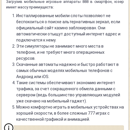
Загрузив мобильные игровые аппараты 888 в смартфон, юзер
имеет массу преимуществ:
Инсталлированные мобили слоты позволяют не
беспокоиться о поиске альтернативных зеркал, если
официальный сайт казино заблокирован. Они
автоматически отыщут доступный интернет адрес и
подключатся к нему.
Эти симуляторы не занимают много места в
телефоне, и не требуют много операционных
ресурсов.
Скачанные автоматы надежно и быстро работают в
самых обычных моделях мобильных телефонов с
Андроид или iOS.
Такие системы обеспечивают экономию интернет
трафика, за счет сокращенного обмела данными с
сервером (ведь большинство управляющих модулей
уже скачано на мобильный гаджет).
Можно комфортно играть в мобильных устройствах на
хорошей скорости, в более сложных 777 играх с
качественной графикой и анимацией.