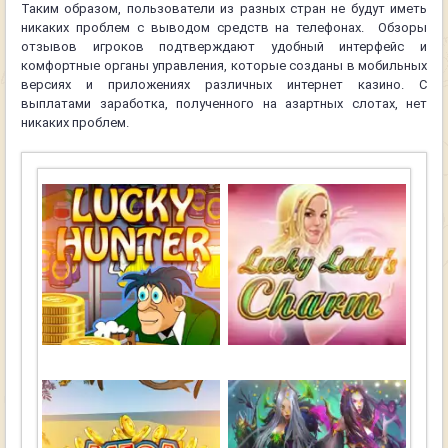
Таким образом, пользователи из разных стран не будут иметь
никаких проблем с выводом средств на телефонах. Обзоры
отзывов игроков подтверждают удобный интерфейс и
комфортные органы управления, которые созданы в мобильных
версиях и приложениях различных интернет казино. С
выплатами заработка, полученного на азартных слотах, нет
никаких проблем.