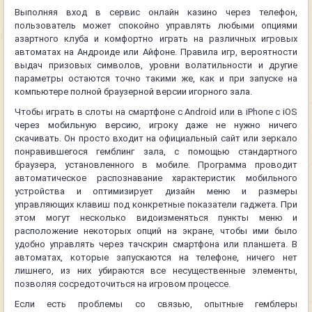
Выполняя вход в сервис онлайн казино через телефон,
пользователь может спокойно управлять любыми опциями
азартного клуба и комфортно играть на различных игровых
автоматах на Андроиде или Айфоне. Правила игр, вероятности
выдач призовых символов, уровни волатильности и другие
параметры остаются точно такими же, как и при запуске на
компьютере полной браузерной версии игорного зала.
Чтобы играть в слоты на смартфоне с Android или в iPhone c iOS
через мобильную версию, игроку даже не нужно ничего
скачивать. Он просто входит на официальный сайт или зеркало
понравившегося гемблинг зала, с помощью стандартного
браузера, установленного в мобиле. Программа проводит
автоматическое распознавание характеристик мобильного
устройства и оптимизирует дизайн меню и размеры
управляющих клавиш под конкретные показатели гаджета. При
этом могут несколько видоизменяться пункты меню и
расположение некоторых опций на экране, чтобы ими было
удобно управлять через тачскрин смартфона или планшета. В
автоматах, которые запускаются на телефоне, ничего нет
лишнего, из них убираются все несущественные элементы,
позволяя сосредоточиться на игровом процессе.
Если есть проблемы со связью, опытные гемблеры