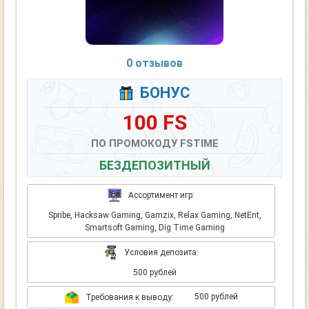
0 отзывов
БОНУС
100 FS
ПО ПРОМОКОДУ FSTIME
БЕЗДЕПОЗИТНЫЙ
Ассортимент игр:
Spribe, Hacksaw Gaming, Gamzix, Relax Gaming, NetEnt,
Smartsoft Gaming, Dig Time Gaming
Условия депозита:
500 рублей
500 рублей
Требования к выводу: