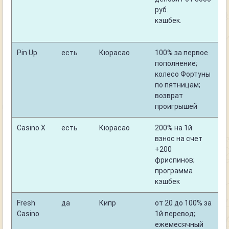
руб.
Su
кэшбек.
M
J
Pin Up
есть
Кюрасао
100% за первое
Va
пополнение;
G
колесо Фортуны
Po
по пятницам;
H
возврат
проигрышей
Casino X
есть
Кюрасао
200% на 1й
I
взнос на счет
R
+200
Fr
фриспинов;
Bo
программа
H
кэшбек
Fresh
да
Кипр
от 20 до 100% за
Ju
Casino
1й перевод;
Pa
ежемесячный
Be