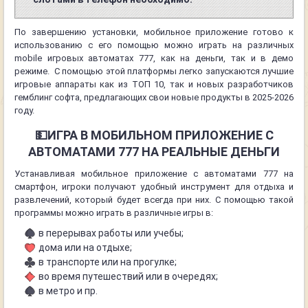
По завершению установки, мобильное приложение готово к
использованию с его помощью можно играть на различных
mobile игровых автоматах 777, как на деньги, так и в демо
режиме. С помощью этой платформы легко запускаются лучшие
игровые аппараты как из ТОП 10, так и новых разработчиков
гемблинг софта, предлагающих свои новые продукты в 2025-2026
году.
💵ИГРА В МОБИЛЬНОМ ПРИЛОЖЕНИЕ С
АВТОМАТАМИ 777 НА РЕАЛЬНЫЕ ДЕНЬГИ
Устанавливая мобильное приложение с автоматами 777 на
смартфон, игроки получают удобный инструмент для отдыха и
развлечений, который будет всегда при них. С помощью такой
программы можно играть в различные игры в:
в перерывах работы или учебы;
дома или на отдыхе;
в транспорте или на прогулке;
во время путешествий или в очередях;
в метро и пр.