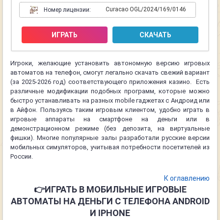
Curacao OGL/2024/169/0146
Номер лицензии:
ИГРАТЬ
СКАЧАТЬ
Игроки, желающие установить автономную версию игровых
автоматов на телефон, смогут легально скачать свежий вариант
(за 2025-2026 год) соответствующего приложения казино. Есть
различные модификации подобных программ, которые можно
быстро устанавливать на разных mobile гаджетах с Андроид или
в Айфон. Пользуясь таким игровым клиентом, удобно играть в
игровые аппараты на смартфоне на деньги или в
демонстрационном режиме (без депозита, на виртуальные
фишки). Многие популярные залы разработали русские версии
мобильных симуляторов, учитывая потребности посетителей из
России.
К оглавлению
👉ИГРАТЬ В МОБИЛЬНЫЕ ИГРОВЫЕ
АВТОМАТЫ НА ДЕНЬГИ С ТЕЛЕФОНА ANDROID
И IPHONE